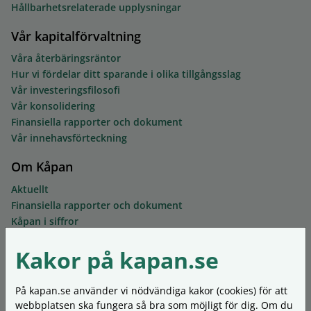
Hållbarhetsrelaterade upplysningar
Vår kapitalförvaltning
Våra återbäringsräntor
Hur vi fördelar ditt sparande i olika tillgångsslag
Vår investeringsfilosofi
Vår konsolidering
Finansiella rapporter och dokument
Vår innehavsförteckning
Om Kåpan
Aktuellt
Finansiella rapporter och dokument
Kåpan i siffror
Ledning och styrelse
Kakor på kapan.se
Mer om föreningen
Kontakta oss
Synpunkter och klagomål
På kapan.se använder vi nödvändiga kakor (cookies) för att
Ordlista
webbplatsen ska fungera så bra som möjligt för dig. Om du