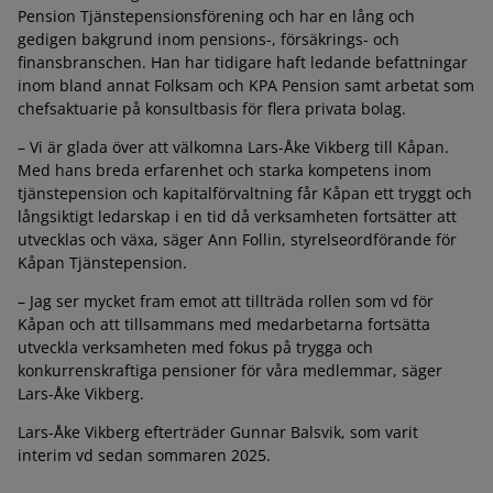
Pension Tjänstepensionsförening och har en lång och
gedigen bakgrund inom pensions-, försäkrings- och
finansbranschen. Han har tidigare haft ledande befattningar
inom bland annat Folksam och KPA Pension samt arbetat som
chefsaktuarie på konsultbasis för flera privata bolag.
– Vi är glada över att välkomna Lars-Åke Vikberg till Kåpan.
Med hans breda erfarenhet och starka kompetens inom
tjänstepension och kapitalförvaltning får Kåpan ett tryggt och
långsiktigt ledarskap i en tid då verksamheten fortsätter att
utvecklas och växa, säger Ann Follin, styrelseordförande för
Kåpan Tjänstepension.
– Jag ser mycket fram emot att tillträda rollen som vd för
Kåpan och att tillsammans med medarbetarna fortsätta
utveckla verksamheten med fokus på trygga och
konkurrenskraftiga pensioner för våra medlemmar, säger
Lars-Åke Vikberg.
Lars-Åke Vikberg efterträder Gunnar Balsvik, som varit
interim vd sedan sommaren 2025.