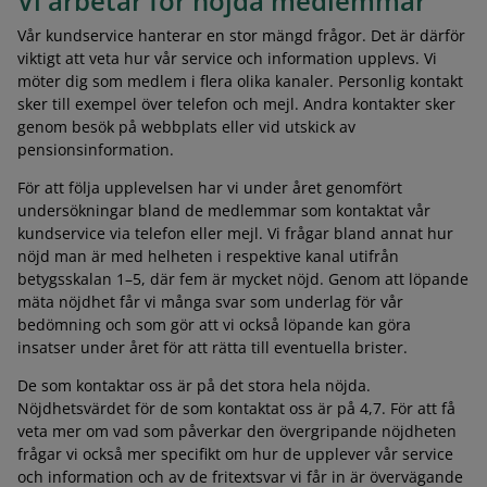
Vi arbetar för nöjda medlemmar
Vår kundservice hanterar en stor mängd frågor. Det är därför
viktigt att veta hur vår service och information upplevs. Vi
möter dig som medlem i flera olika kanaler. Personlig kontakt
sker till exempel över telefon och mejl. Andra kontakter sker
genom besök på webbplats eller vid utskick av
pensionsinformation.
För att följa upplevelsen har vi under året genomfört
undersökningar bland de medlemmar som kontaktat vår
kundservice via telefon eller mejl. Vi frågar bland annat hur
nöjd man är med helheten i respektive kanal utifrån
betygsskalan 1–5, där fem är mycket nöjd. Genom att löpande
mäta nöjdhet får vi många svar som underlag för vår
bedömning och som gör att vi också löpande kan göra
insatser under året för att rätta till eventuella brister.
De som kontaktar oss är på det stora hela nöjda.
Nöjdhetsvärdet för de som kontaktat oss är på 4,7. För att få
veta mer om vad som påverkar den övergripande nöjdheten
frågar vi också mer specifikt om hur de upplever vår service
och information och av de fritextsvar vi får in är övervägande