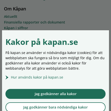
Om Kåpan
Aktuellt
Finansiella rapporter och dokument
Kåpan i siffror
Ledning och styrelse
Kakor på kapan.se
Mer om föreningen
Kontakta oss
Synpunkter och klagomål
På kapan.se använder vi nödvändiga kakor (cookies) för att
Ordlista
webbplatsen ska fungera så bra som möjligt för dig. Om du
Personuppgifter
godkänner alla kakor använder vi också kakor för
Om kakor (cookies)
webbanalys för att göra webbplatsen bättre.
Hur används kakor på kapan.se
In English
Our insurances
Living outside Sweden
Jag godkänner alla kakor
When you retire
Forms
Jag godkänner bara nödvändiga kakor
Our asset management