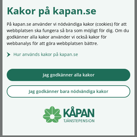
Ledning och styrelse
Kakor på kapan.se
Mer om föreningen
Kontakta oss
Synpunkter och klagomål
På kapan.se använder vi nödvändiga kakor (cookies) för att
Ordlista
webbplatsen ska fungera så bra som möjligt för dig. Om du
Personuppgifter
godkänner alla kakor använder vi också kakor för
Om kakor (cookies)
webbanalys för att göra webbplatsen bättre.
Hur används kakor på kapan.se
In English
Our insurances
Living outside Sweden
Jag godkänner alla kakor
When you retire
Forms
Jag godkänner bara nödvändiga kakor
Our asset management
Financial reporting
About Kåpan
Contact
Personal data